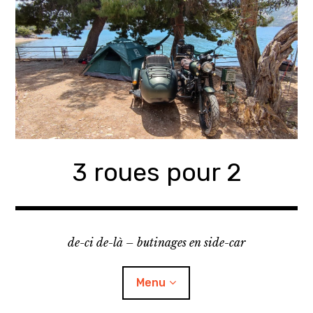
Accéder
au
contenu
principal
3 roues pour 2
de-ci de-là – butinages en side-car
Menu