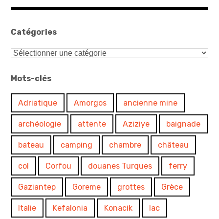
Catégories
Catégories
Mots-clés
Adriatique
Amorgos
ancienne mine
archéologie
attente
Aziziye
baignade
bateau
camping
chambre
château
col
Corfou
douanes Turques
ferry
Gaziantep
Goreme
grottes
Grèce
Italie
Kefalonia
Konacik
lac