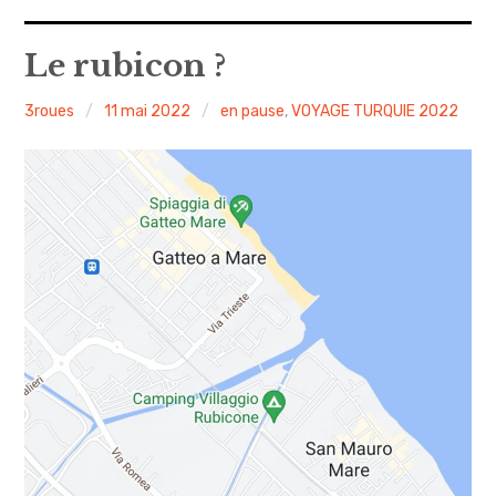
A propos
Le rubicon ?
Confidentialité
3roues
11 mai 2022
en pause
,
VOYAGE TURQUIE 2022
Contact
Itinéraire(s)
Side-car(s)