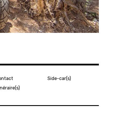
ontact
Side-car(s)
inéraire(s)