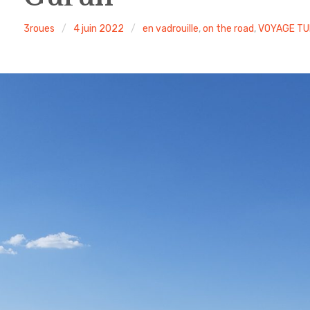
3roues
4 juin 2022
en vadrouille
,
on the road
,
VOYAGE TU