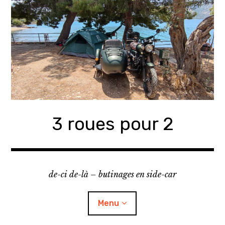
Accéder
au
contenu
principal
3 roues pour 2
de-ci de-là – butinages en side-car
Menu