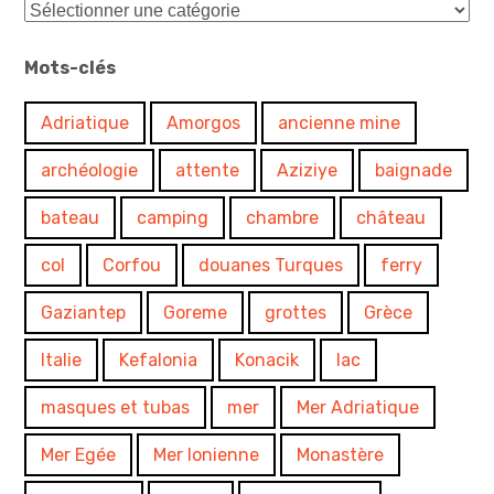
Catégories
Mots-clés
Adriatique
Amorgos
ancienne mine
archéologie
attente
Aziziye
baignade
bateau
camping
chambre
château
col
Corfou
douanes Turques
ferry
Gaziantep
Goreme
grottes
Grèce
Italie
Kefalonia
Konacik
lac
masques et tubas
mer
Mer Adriatique
Mer Egée
Mer Ionienne
Monastère