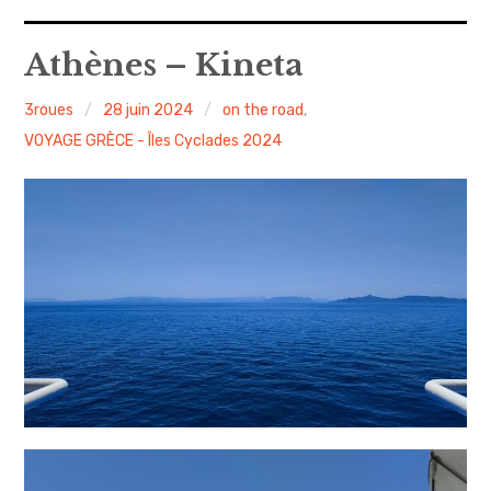
A propos
Athènes – Kineta
Confidentialité
3roues
28 juin 2024
on the road
,
VOYAGE GRÈCE - Îles Cyclades 2024
Contact
Itinéraire(s)
Side-car(s)