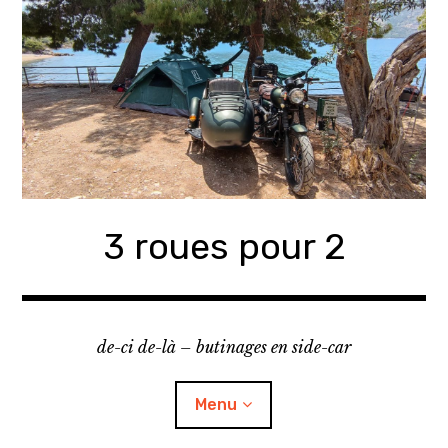
Accéder
au
contenu
principal
3 roues pour 2
de-ci de-là – butinages en side-car
Menu