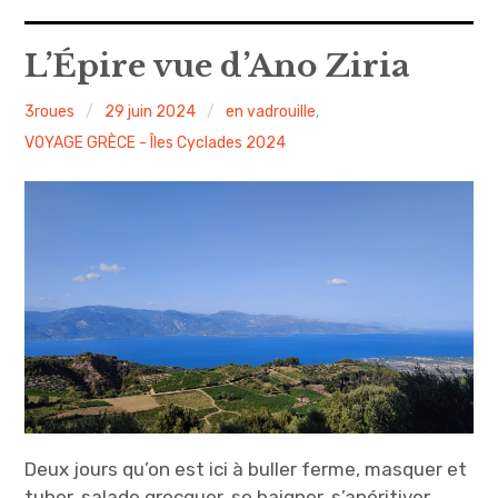
A propos
L’Épire vue d’Ano Ziria
Confidentialité
3roues
29 juin 2024
en vadrouille
,
VOYAGE GRÈCE - Îles Cyclades 2024
Contact
Itinéraire(s)
Side-car(s)
Deux jours qu’on est ici à buller ferme, masquer et
tuber, salade grecquer, se baigner, s’apéritiver