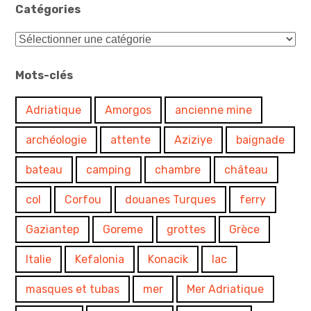
Catégories
Catégories
Mots-clés
Adriatique
Amorgos
ancienne mine
archéologie
attente
Aziziye
baignade
bateau
camping
chambre
château
col
Corfou
douanes Turques
ferry
Gaziantep
Goreme
grottes
Grèce
Italie
Kefalonia
Konacik
lac
masques et tubas
mer
Mer Adriatique