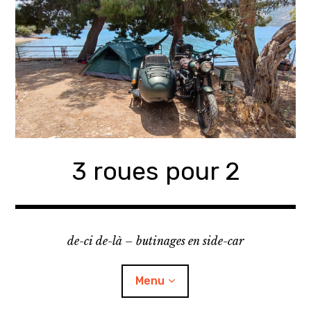
Accéder
au
contenu
principal
3 roues pour 2
de-ci de-là – butinages en side-car
Menu