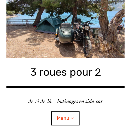
Accéder
au
contenu
principal
3 roues pour 2
de-ci de-là – butinages en side-car
Menu