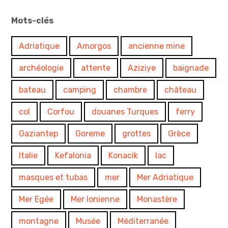
Mots-clés
Adriatique
Amorgos
ancienne mine
archéologie
attente
Aziziye
baignade
bateau
camping
chambre
château
col
Corfou
douanes Turques
ferry
Gaziantep
Goreme
grottes
Grèce
Italie
Kefalonia
Konacik
lac
masques et tubas
mer
Mer Adriatique
Mer Egée
Mer Ionienne
Monastère
montagne
Musée
Méditerranée