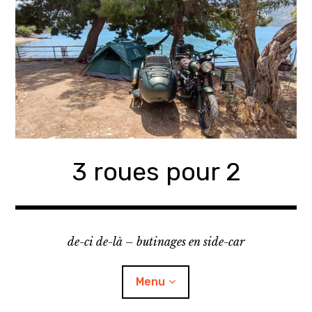
Accéder
au
contenu
principal
3 roues pour 2
de-ci de-là – butinages en side-car
Menu