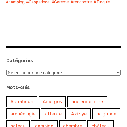
camping
,
Cappadoce
,
Goreme
,
rencontre
,
Turquie
Catégories
Catégories
Mots-clés
Adriatique
Amorgos
ancienne mine
archéologie
attente
Aziziye
baignade
bateau
camping
chambre
château