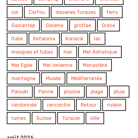
col
Corfou
douanes Turques
ferry
Gaziantep
Goreme
grottes
Grèce
Italie
Kefalonia
Konacik
lac
masques et tubas
mer
Mer Adriatique
Mer Egée
Mer Ionienne
Monastère
montagne
Musée
Méditerranée
Palouki
Panne
piscine
plage
pluie
randonnée
rencontre
Retour
rivière
ruines
Suisse
Turquie
ville
août 2026