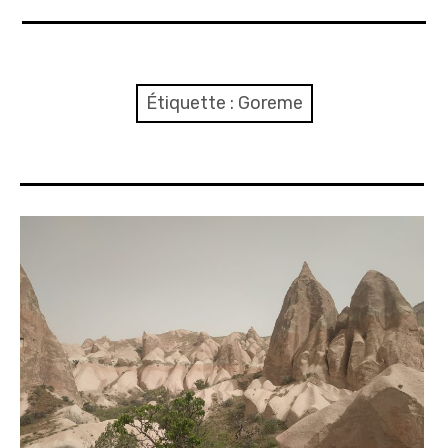
A propos
Confidentialité
Étiquette :
Goreme
Contact
Itinéraire(s)
Side-car(s)