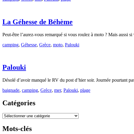
La Géhesse de Béhème
Peut-être l’aurez-vous remarqué si vous roulez à moto ? Mais aussi si
camping
,
Géhesse
,
Grèce
,
moto
,
Palouki
Palouki
Désolé d’avoir manqué le RV du post d’hier soir. Journée pourtant pa
baignade
,
camping
,
Grèce
,
mer
,
Palouki
,
plage
Catégories
Catégories
Mots-clés