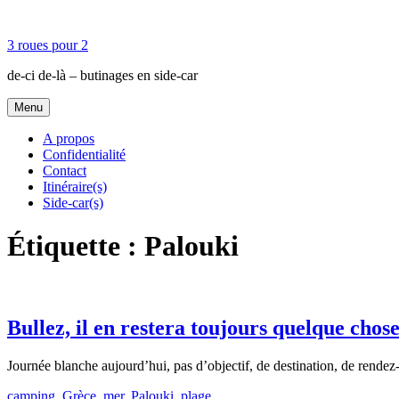
Accéder
au
3 roues pour 2
contenu
principal
de-ci de-là – butinages en side-car
Menu
A propos
Confidentialité
Contact
Itinéraire(s)
Side-car(s)
Étiquette :
Palouki
Bullez, il en restera toujours quelque chos
Journée blanche aujourd’hui, pas d’objectif, de destination, de rendez-
camping
,
Grèce
,
mer
,
Palouki
,
plage