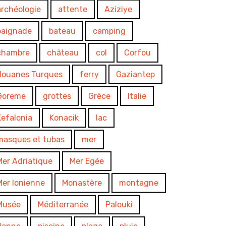
archéologie
attente
Aziziye
baignade
bateau
camping
chambre
château
col
Corfou
douanes Turques
ferry
Gaziantep
Goreme
grottes
Grèce
Italie
Kefalonia
Konacik
lac
masques et tubas
mer
Mer Adriatique
Mer Egée
Mer Ionienne
Monastère
montagne
Musée
Méditerranée
Palouki