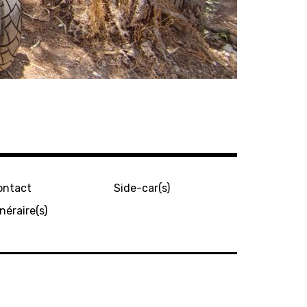
ontact
Side-car(s)
inéraire(s)