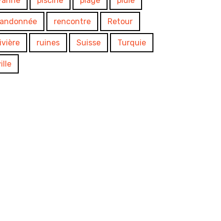
Panne
piscine
plage
pluie
randonnée
rencontre
Retour
rivière
ruines
Suisse
Turquie
ille