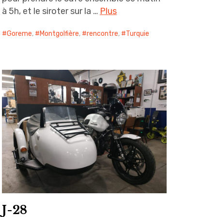
à 5h, et le siroter sur la …
Plus
Goreme
,
Montgolfière
,
rencontre
,
Turquie
J-28