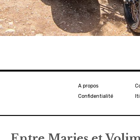
A propos
C
Confidentialité
It
Entre Maries et Voli