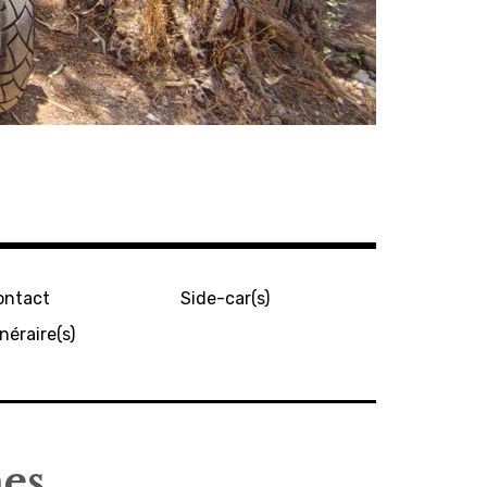
ontact
Side-car(s)
inéraire(s)
mes