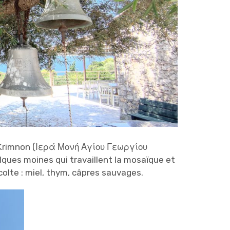
s Krimnon (Ιερά Μονή Αγίου Γεωργίου
elques moines qui travaillent la mosaïque et
colte : miel, thym, câpres sauvages.