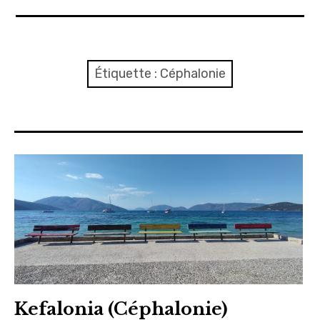
A propos
Confidentialité
Étiquette :
Céphalonie
Contact
Itinéraire(s)
Side-car(s)
Kefalonia (Céphalonie)