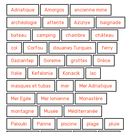
Adriatique
Amorgos
ancienne mine
archéologie
attente
Aziziye
baignade
bateau
camping
chambre
château
col
Corfou
douanes Turques
ferry
Gaziantep
Goreme
grottes
Grèce
Italie
Kefalonia
Konacik
lac
masques et tubas
mer
Mer Adriatique
Mer Egée
Mer Ionienne
Monastère
montagne
Musée
Méditerranée
Palouki
Panne
piscine
plage
pluie