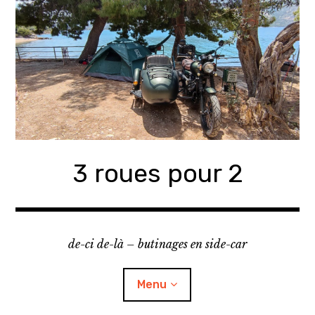
Accéder
au
contenu
principal
3 roues pour 2
de-ci de-là – butinages en side-car
Menu