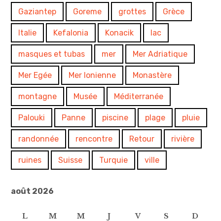
Gaziantep
Goreme
grottes
Grèce
Italie
Kefalonia
Konacik
lac
masques et tubas
mer
Mer Adriatique
Mer Egée
Mer Ionienne
Monastère
montagne
Musée
Méditerranée
Palouki
Panne
piscine
plage
pluie
randonnée
rencontre
Retour
rivière
ruines
Suisse
Turquie
ville
août 2026
L
M
M
J
V
S
D