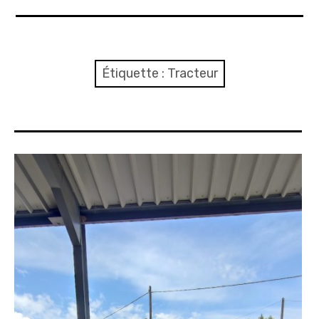
A propos
Confidentialité
Étiquette :
Tracteur
Contact
Itinéraire(s)
Side-car(s)