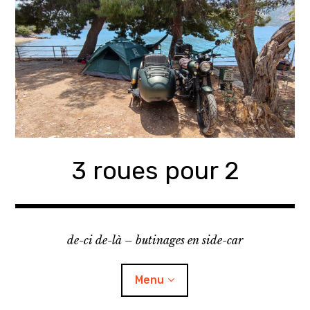
Accéder
au
contenu
principal
3 roues pour 2
de-ci de-là – butinages en side-car
Menu