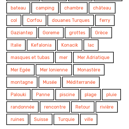
bateau
camping
chambre
château
col
Corfou
douanes Turques
ferry
Gaziantep
Goreme
grottes
Grèce
Italie
Kefalonia
Konacik
lac
masques et tubas
mer
Mer Adriatique
Mer Egée
Mer Ionienne
Monastère
montagne
Musée
Méditerranée
Palouki
Panne
piscine
plage
pluie
randonnée
rencontre
Retour
rivière
ruines
Suisse
Turquie
ville