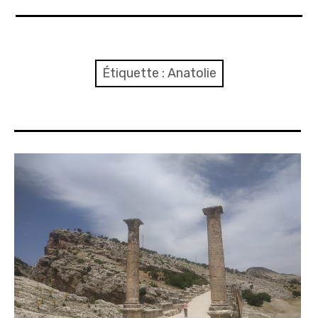
A propos
Confidentialité
Étiquette :
Anatolie
Contact
Itinéraire(s)
Side-car(s)