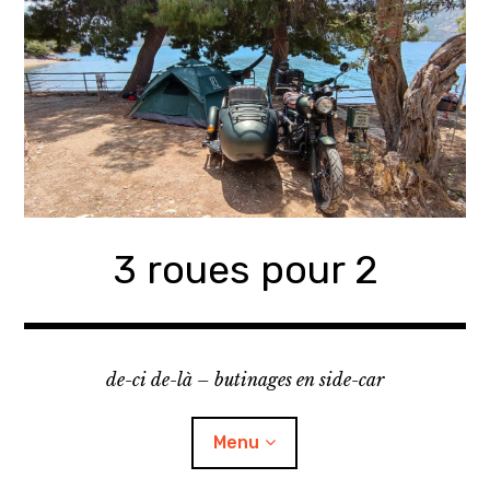
Accéder
au
contenu
principal
3 roues pour 2
de-ci de-là – butinages en side-car
Menu