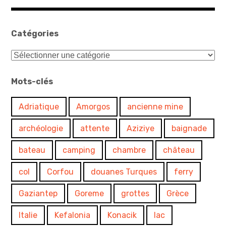
Catégories
Catégories
Mots-clés
Adriatique
Amorgos
ancienne mine
archéologie
attente
Aziziye
baignade
bateau
camping
chambre
château
col
Corfou
douanes Turques
ferry
Gaziantep
Goreme
grottes
Grèce
Italie
Kefalonia
Konacik
lac