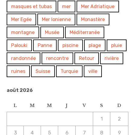
masques et tubas
mer
Mer Adriatique
Mer Egée
Mer Ionienne
Monastère
montagne
Musée
Méditerranée
Palouki
Panne
piscine
plage
pluie
randonnée
rencontre
Retour
rivière
ruines
Suisse
Turquie
ville
août 2026
L
M
M
J
V
S
D
1
2
3
4
5
6
7
8
9