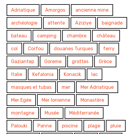
Adriatique
Amorgos
ancienne mine
archéologie
attente
Aziziye
baignade
bateau
camping
chambre
château
col
Corfou
douanes Turques
ferry
Gaziantep
Goreme
grottes
Grèce
Italie
Kefalonia
Konacik
lac
masques et tubas
mer
Mer Adriatique
Mer Egée
Mer Ionienne
Monastère
montagne
Musée
Méditerranée
Palouki
Panne
piscine
plage
pluie