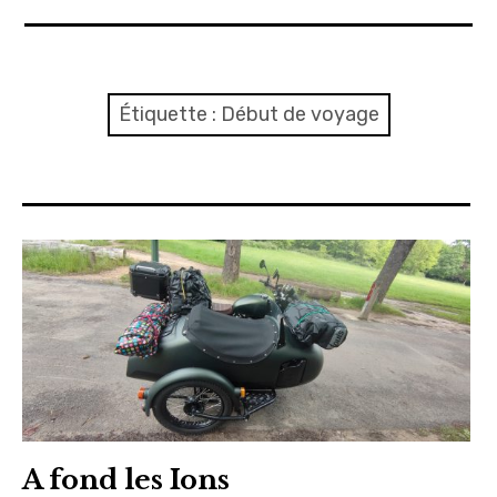
A propos
Confidentialité
Étiquette :
Début de voyage
Contact
Itinéraire(s)
Side-car(s)
A fond les Ions