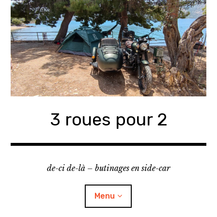
Accéder
au
contenu
principal
3 roues pour 2
de-ci de-là – butinages en side-car
Menu