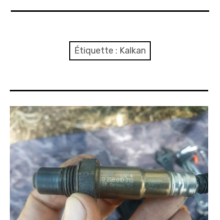
A propos
Confidentialité
Étiquette :
Kalkan
Contact
Itinéraire(s)
Side-car(s)