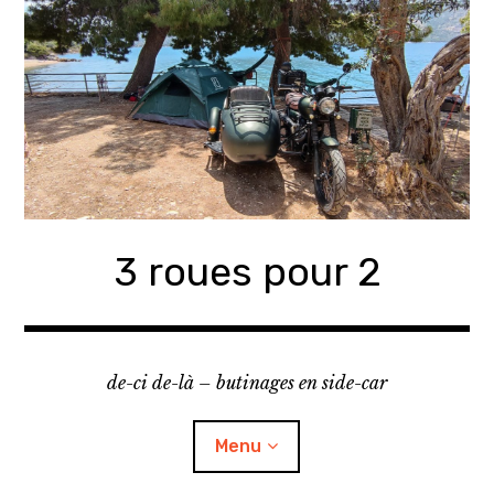
Accéder
au
contenu
principal
3 roues pour 2
de-ci de-là – butinages en side-car
Menu