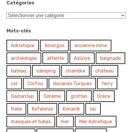
Catégories
Catégories
Mots-clés
Adriatique
Amorgos
ancienne mine
archéologie
attente
Aziziye
baignade
bateau
camping
chambre
château
col
Corfou
douanes Turques
ferry
Gaziantep
Goreme
grottes
Grèce
Italie
Kefalonia
Konacik
lac
masques et tubas
mer
Mer Adriatique