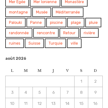
Mer Egée
Mer Ionienne
Monastère
montagne
Musée
Méditerranée
Palouki
Panne
piscine
plage
pluie
randonnée
rencontre
Retour
rivière
ruines
Suisse
Turquie
ville
août 2026
L
M
M
J
V
S
D
1
2
3
4
5
6
7
8
9
10
11
12
13
14
15
16