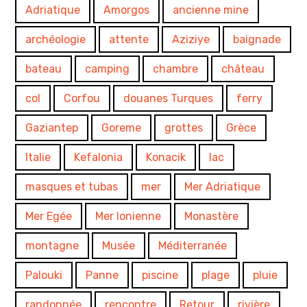
Adriatique
Amorgos
ancienne mine
archéologie
attente
Aziziye
baignade
bateau
camping
chambre
château
col
Corfou
douanes Turques
ferry
Gaziantep
Goreme
grottes
Grèce
Italie
Kefalonia
Konacik
lac
masques et tubas
mer
Mer Adriatique
Mer Egée
Mer Ionienne
Monastère
montagne
Musée
Méditerranée
Palouki
Panne
piscine
plage
pluie
randonnée
rencontre
Retour
rivière