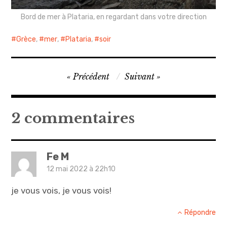
Bord de mer à Plataria, en regardant dans votre direction
Grèce
,
mer
,
Plataria
,
soir
Navigation
Précédent
Suivant
de
l’article
2 commentaires
Fe M
12 mai 2022 à 22h10
je vous vois, je vous vois!
Répondre