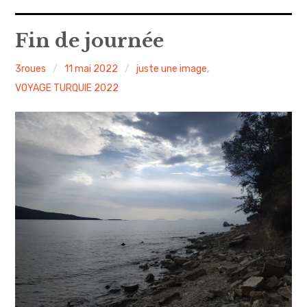
A propos
Fin de journée
Confidentialité
3roues
11 mai 2022
juste une image
,
VOYAGE TURQUIE 2022
Contact
Itinéraire(s)
Side-car(s)