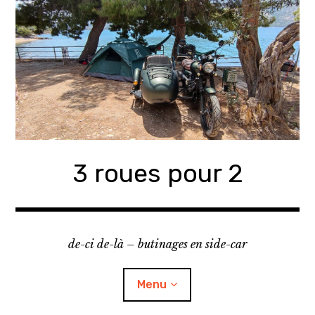
Accéder
au
contenu
principal
3 roues pour 2
de-ci de-là – butinages en side-car
Menu