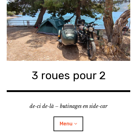
Accéder
au
contenu
principal
3 roues pour 2
de-ci de-là – butinages en side-car
Menu