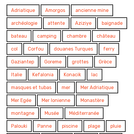
Adriatique
Amorgos
ancienne mine
archéologie
attente
Aziziye
baignade
bateau
camping
chambre
château
col
Corfou
douanes Turques
ferry
Gaziantep
Goreme
grottes
Grèce
Italie
Kefalonia
Konacik
lac
masques et tubas
mer
Mer Adriatique
Mer Egée
Mer Ionienne
Monastère
montagne
Musée
Méditerranée
Palouki
Panne
piscine
plage
pluie