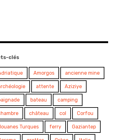
ts-clés
Adriatique
Amorgos
ancienne mine
archéologie
attente
Aziziye
baignade
bateau
camping
chambre
château
col
Corfou
douanes Turques
ferry
Gaziantep