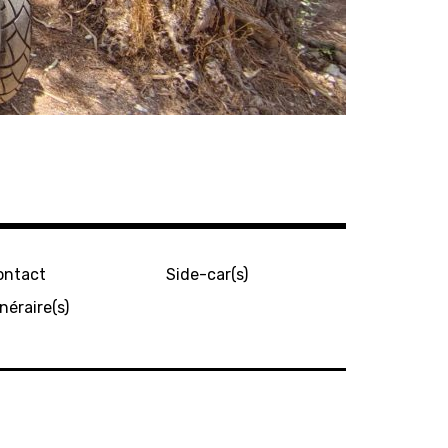
ontact
Side-car(s)
inéraire(s)