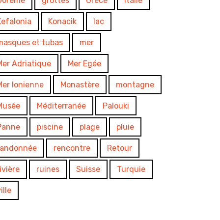
Goreme
grottes
Grèce
Italie
Kefalonia
Konacik
lac
masques et tubas
mer
Mer Adriatique
Mer Egée
Mer Ionienne
Monastère
montagne
Musée
Méditerranée
Palouki
Panne
piscine
plage
pluie
randonnée
rencontre
Retour
rivière
ruines
Suisse
Turquie
ille