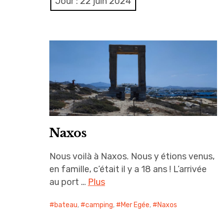
Jour :
22 juin 2024
Naxos
Nous voilà à Naxos. Nous y étions venus,
en famille, c’était il y a 18 ans ! L’arrivée
au port …
Plus
bateau
,
camping
,
Mer Egée
,
Naxos