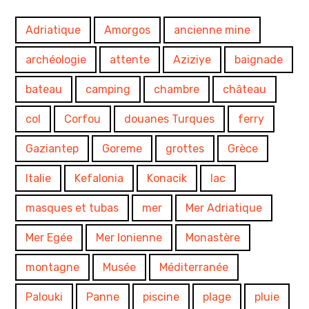
Adriatique
Amorgos
ancienne mine
archéologie
attente
Aziziye
baignade
bateau
camping
chambre
château
col
Corfou
douanes Turques
ferry
Gaziantep
Goreme
grottes
Grèce
Italie
Kefalonia
Konacik
lac
masques et tubas
mer
Mer Adriatique
Mer Egée
Mer Ionienne
Monastère
montagne
Musée
Méditerranée
Palouki
Panne
piscine
plage
pluie