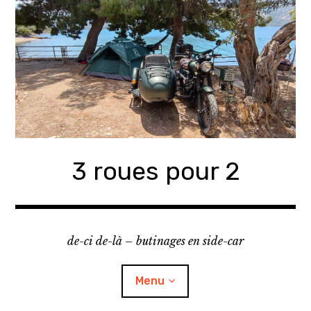
Accéder
au
contenu
principal
3 roues pour 2
de-ci de-là – butinages en side-car
Menu