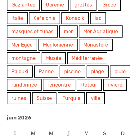
Gaziantep
Goreme
grottes
Grèce
Italie
Kefalonia
Konacik
lac
masques et tubas
mer
Mer Adriatique
Mer Egée
Mer Ionienne
Monastère
montagne
Musée
Méditerranée
Palouki
Panne
piscine
plage
pluie
randonnée
rencontre
Retour
rivière
ruines
Suisse
Turquie
ville
juin 2026
L
M
M
J
V
S
D