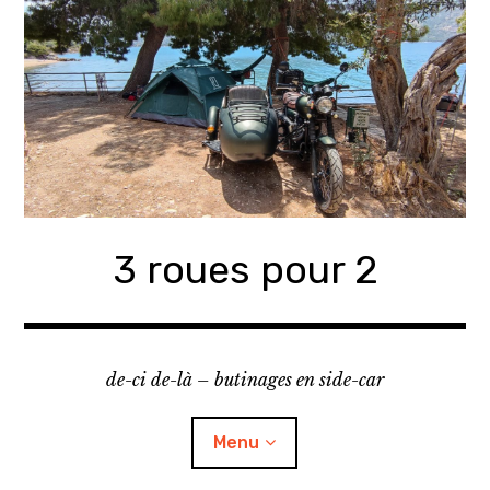
Accéder
au
contenu
principal
3 roues pour 2
de-ci de-là – butinages en side-car
Menu