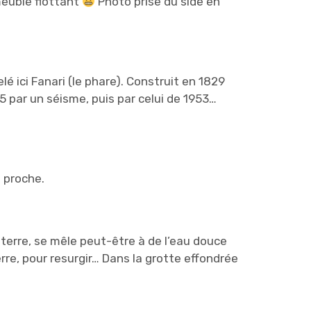
meuble flottant
Photo prise du side en
 ici Fanari (le phare). Construit en 1829
75 par un séisme, puis par celui de 1953…
 proche.
s terre, se mêle peut-être à de l’eau douce
erre, pour resurgir… Dans la grotte effondrée