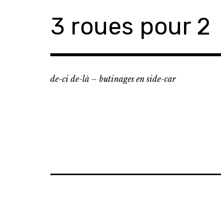
Accéder
3 roues pour 2
au
contenu
principal
de-ci de-là – butinages en side-car