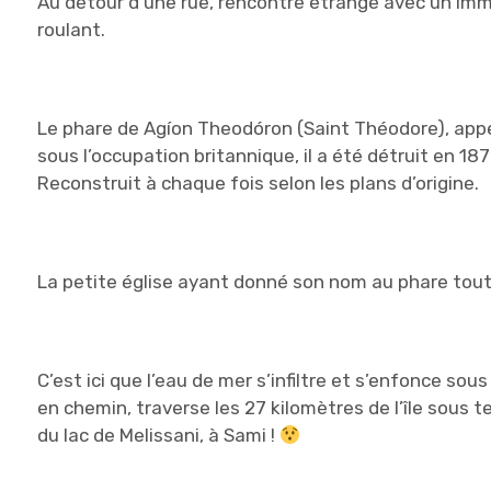
Au détour d’une rue, rencontre étrange avec un im
roulant.
Le phare de Agíon Theodóron (Saint Théodore), appelé
sous l’occupation britannique, il a été détruit en 18
Reconstruit à chaque fois selon les plans d’origine.
La petite église ayant donné son nom au phare tout
C’est ici que l’eau de mer s’infiltre et s’enfonce sou
en chemin, traverse les 27 kilomètres de l’île sous t
du lac de Melissani, à Sami !